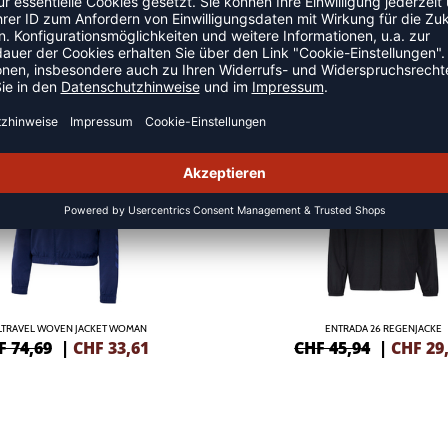
 JACKEN
NEW
-35%
TRAVEL WOVEN JACKET WOMAN
ENTRADA 26 REGENJACKE
F 74,69
|
CHF
33,61
CHF 45,94
|
CHF
29