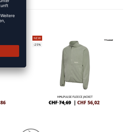
NEW
-25%
HMLPULSE FLEECE JACKET
,86
CHF 74,69
|
CHF
56,02