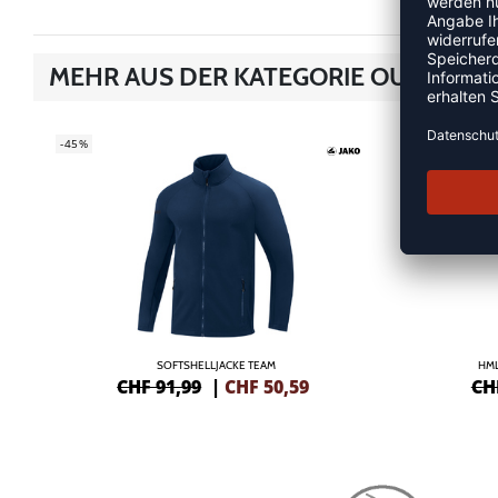
MEHR AUS DER KATEGORIE OUTDOOR
-45%
SALE
-55%
SOFTSHELLJACKE TEAM
HML
CHF 91,99
|
CHF
50,59
CH