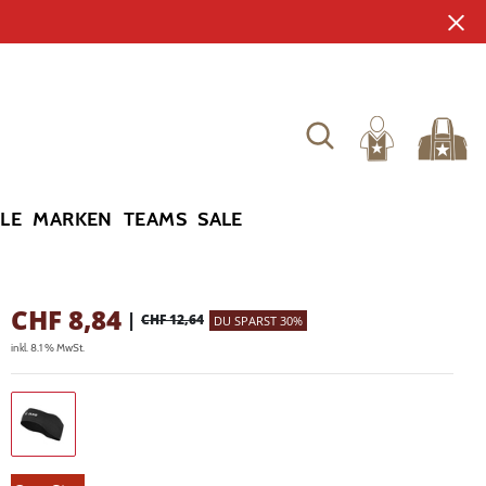
YLE
MARKEN
TEAMS
SALE
CHF
8,84
|
CHF 12,64
DU SPARST 30%
inkl. 8.1 % MwSt.