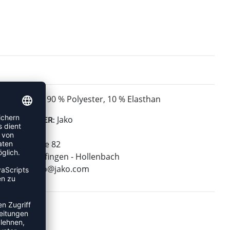
90 % Polyester, 10 % Elasthan
MATERIAL:
Jako
HERSTELLER:
Jako AG
Amtstrasse 82
74673 Mulfingen - Hollenbach
E-Mail:
info@jako.com