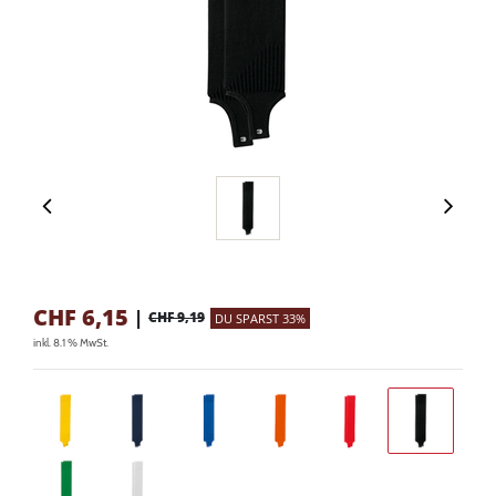
CHF
6,15
|
CHF 9,19
DU SPARST 33%
inkl. 8.1 % MwSt.