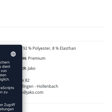
92 % Polyester, 8 % Elasthan
MATERIAL:
Premium
KOLLEKTION:
Jako
HERSTELLER:
Jako AG
Amtstrasse 82
74673 Mulfingen - Hollenbach
E-Mail:
info@jako.com