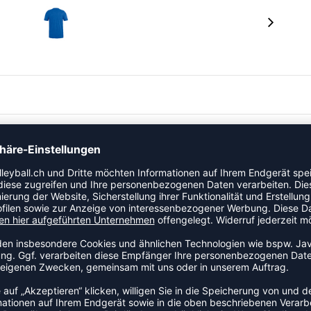
 Artikel der Kategorie Shirt an den Start. Dieses Modell
achtem Schnitt, das Bewegungsfreiheit und Tragekomfort
ch der Bewegung an und schränkt dabei nicht ein. Der
lichen Abschluss. Das Modell ist Teil der Premium-