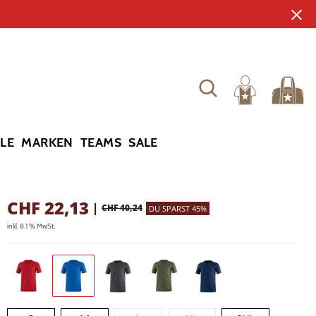
YLE
MARKEN
TEAMS
SALE
CHF
22,13
|
CHF 40,24
DU SPARST 45%
inkl. 8.1 % MwSt.