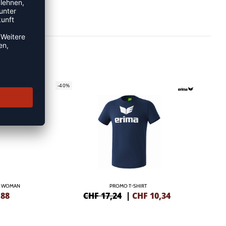
-40%
/S WOMAN
PROMO T-SHIRT
,88
CHF 17,24
|
CHF
10,34