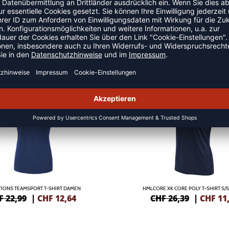
LLSHIRTS
SALE
-55%
IONS TEAMSPORT T-SHIRT DAMEN
HMLCORE XK CORE POLY T-SHIRT S
F 22,99
|
CHF
12,64
CHF 26,39
|
CHF
11