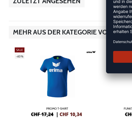
ZULETZT ANGESEHEN
MEHR AUS DER KATEGORIE VOLLEYBA
SALE
NEW
-40%
-45%
PROMO T-SHIRT
FUNKT
CHF 17,24
|
CHF
10,34
CH