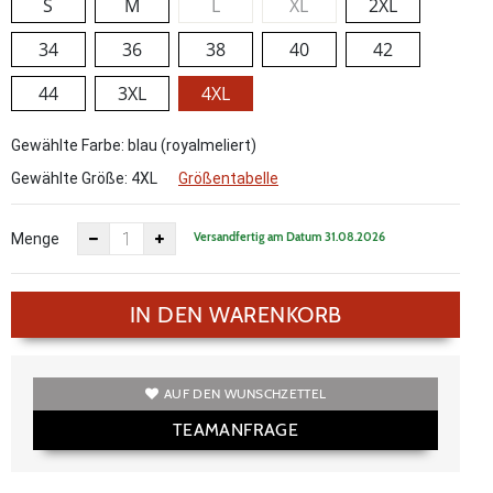
S
M
L
XL
2XL
34
36
38
40
42
44
3XL
4XL
Gewählte Farbe: blau (royalmeliert)
Gewählte Größe:
4XL
Größentabelle
Versandfertig am Datum 31.08.2026
Menge
IN DEN WARENKORB
AUF DEN WUNSCHZETTEL
TEAMANFRAGE