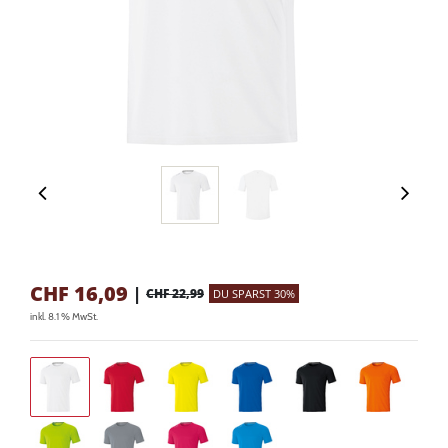
CHF
16,09
|
CHF 22,99
DU SPARST 30%
inkl. 8.1 % MwSt.