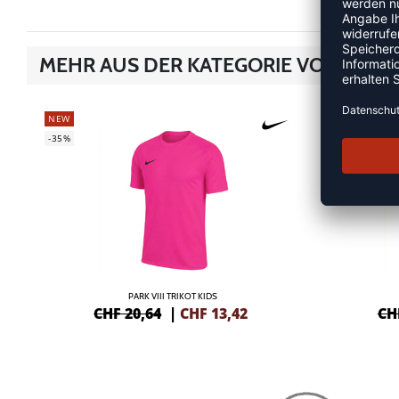
MEHR AUS DER KATEGORIE VOLLEYBA
NEW
NEW
-35%
-35%
PARK VIII TRIKOT KIDS
CHF 20,64
|
CHF
13,42
CH