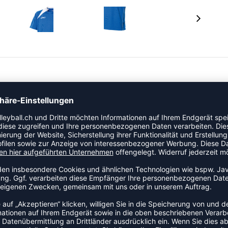
er Kategorie Trikot an den Start. Der luftige Schnitt
g und Wettkampf. Mesh-Einsätze verbessern die
siver Belastung.