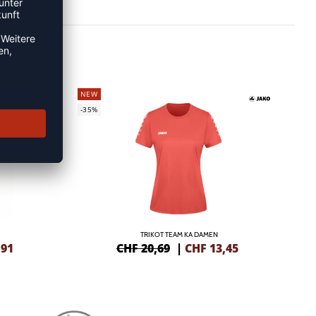
NEW
-35%
TRIKOT TEAM KA DAMEN
,91
CHF 20,69
|
CHF
13,45