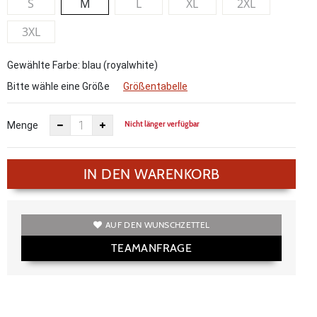
S
M
L
XL
2XL
3XL
Gewählte Farbe: blau (royalwhite)
Bitte wähle eine Größe
Größentabelle
Nicht länger verfügbar
Menge
IN DEN WARENKORB
AUF DEN WUNSCHZETTEL
TEAMANFRAGE