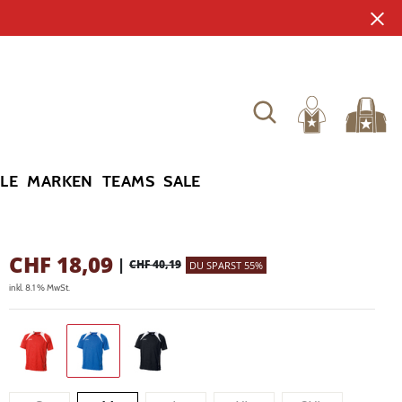
YLE
MARKEN
TEAMS
SALE
CHF
18,09
|
CHF 40,19
DU SPARST 55%
inkl. 8.1 % MwSt.