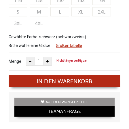
116
128
140
152
164
S
M
L
XL
2XL
3XL
4XL
Gewählte Farbe: schwarz (schwarzweiss)
Bitte wähle eine Größe
Größentabelle
Nicht länger verfügbar
Menge
IN DEN WARENKORB
AUF DEN WUNSCHZETTEL
TEAMANFRAGE