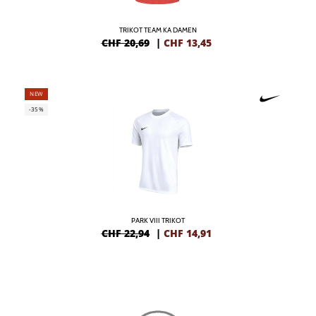
TRIKOT TEAM KA DAMEN
CHF 20,69
|
CHF
13,45
NEW
-35%
PARK VIII TRIKOT
CHF 22,94
|
CHF
14,91