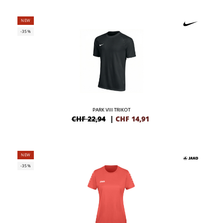
NEW
-35%
PARK VIII TRIKOT
CHF 22,94
|
CHF
14,91
NEW
-35%