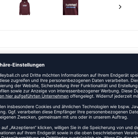
Bio-Baumwolle und recyceltem Polyester gefertigt, was
seite und klassische Winkelstreifen an den Ärmeln, die
r den Alltag oder Sport.