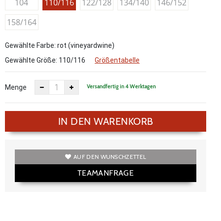
104
110/116
122/128
134/140
146/152
158/164
Gewählte Farbe: rot (vineyardwine)
Gewählte Größe:
110/116
Größentabelle
Versandfertig in 4 Werktagen
Menge
IN DEN WARENKORB
AUF DEN WUNSCHZETTEL
TEAMANFRAGE