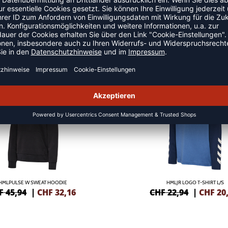
 HOODIES
NEW
-10%
HMLPULSE W SWEAT HOODIE
HMLJR LOGO T-SHIRT L/S
F 45,94
|
CHF
32,16
CHF 22,94
|
CHF
20