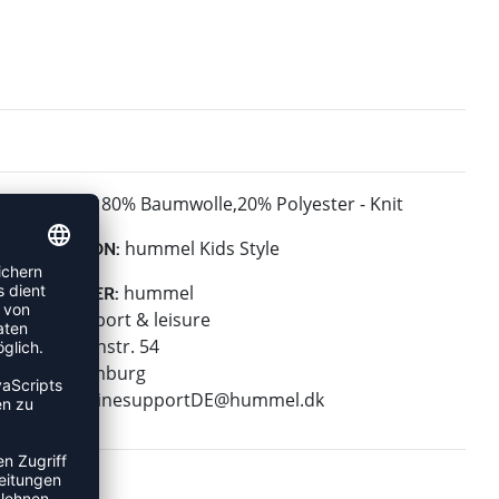
80% Baumwolle,20% Polyester - Knit
MATERIAL:
hummel Kids Style
KOLLEKTION:
hummel
HERSTELLER:
hummel sport & leisure
Leverkusenstr. 54
22761 Hamburg
E-Mail:
onlinesupportDE@hummel.dk