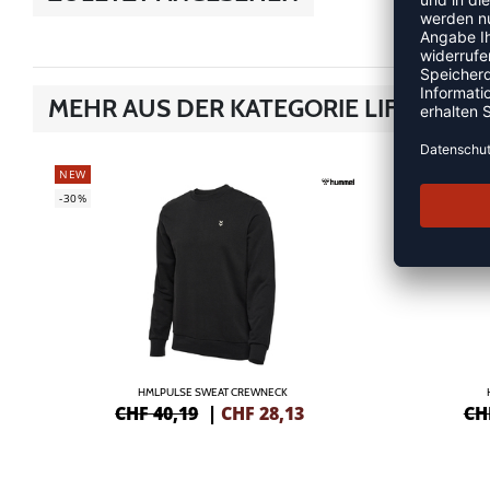
MEHR AUS DER KATEGORIE LIFESTYLE
NEW
NEW
-30%
-30%
HMLPULSE SWEAT CREWNECK
CHF 40,19
|
CHF
28,13
CH