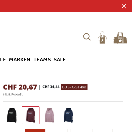
YLE
MARKEN
TEAMS
SALE
CHF
20,67
|
CHF 34,44
DU SPARST 40%
inkl. 8.1 % MwSt.