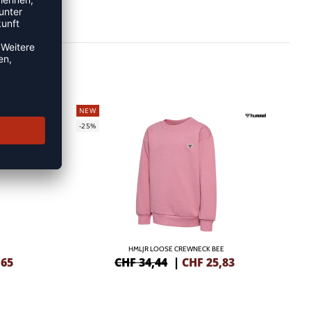
NEW
-25%
HMLJR LOOSE CREWNECK BEE
,65
CHF 34,44
|
CHF
25,83