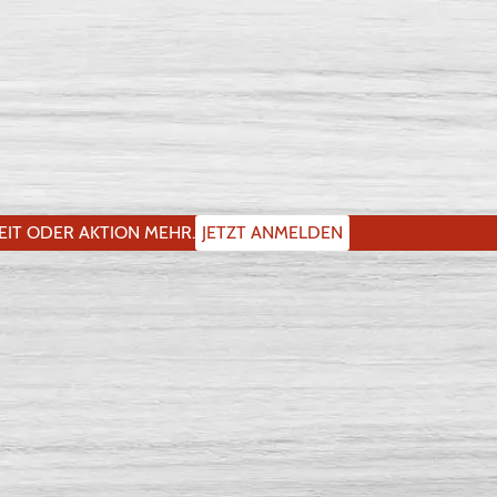
IT ODER AKTION MEHR.
JETZT ANMELDEN