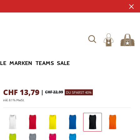
YLE
MARKEN
TEAMS
SALE
CHF
13,79
|
CHF 22,99
DU SPARST 40%
inkl. 8.1 % MwSt.