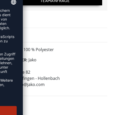
TEAMANFRAGE
100 % Polyester
MATERIAL:
Jako
HERSTELLER:
Jako AG
Amtstrasse 82
74673 Mulfingen - Hollenbach
E-Mail:
info@jako.com